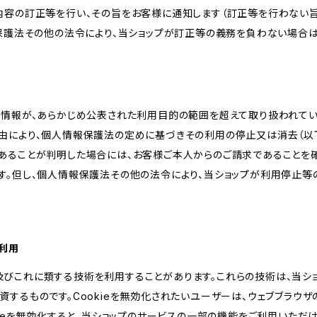
内容の訂正等を行い、その旨をお客様に通知します（訂正等を行わない
報保護法その他の法令により、当ショップが訂正等の義務を負わない場合は
人情報が、あらかじめ公表された利用目的の範囲を超えて取り扱われて
由により、個人情報保護法の定めに基づきその利用の停止又は消去（以下
あることが判明した場合には、お客様ご本人からのご請求であることを
す。但し、個人情報保護法その他の法令により、当ショップが利用停止等
の利用
kie及びこれに類する技術を利用することがあります。これらの技術は、当
するものです。Cookieを無効化されたいユーザーは、ウェブブラウザの
kieを無効化すると、当ショップのサービスの一部の機能をご利用いただ