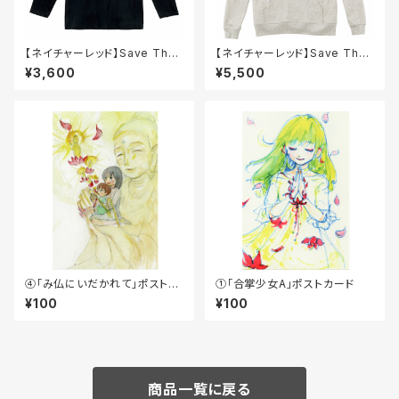
【ネイチャーレッド】Save The
【ネイチャーレッド】Save The
Earth長袖Tシャツ（黒）
Earthパーカー（オートミール）
¥3,600
¥5,500
④「み仏にいだかれて」ポストカ
①「合掌少女A」ポストカード
ード
¥100
¥100
商品一覧に戻る