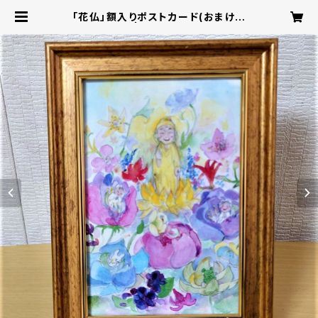
「花仏」額入りポストカード(おまけ付
き) | ほとぽけっと