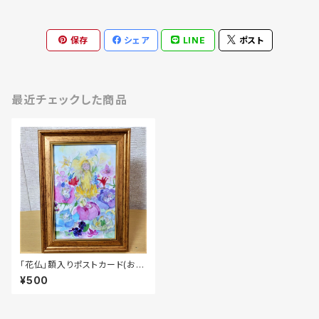
保存
シェア
LINE
ポスト
最近チェックした商品
「花仏」額入りポストカード(おま
け付き)
¥500