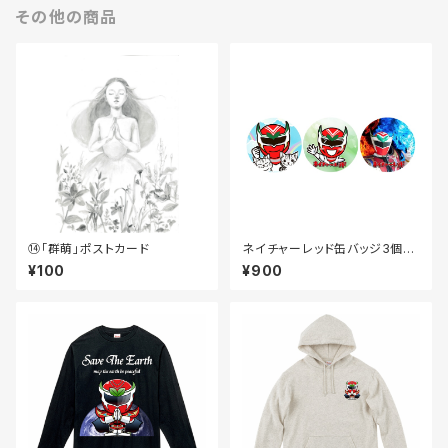
その他の商品
⑭「群萌」ポストカード
ネイチャーレッド缶バッジ3個セ
ット
¥100
¥900