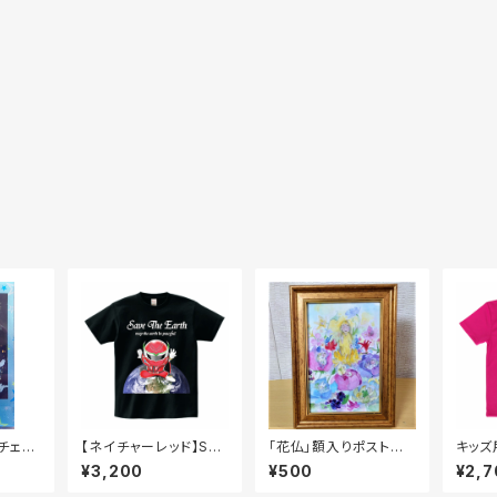
チェキ
【ネイチャーレッド】Sav
「花仏」額入りポストカ
キッズ
e The EarthTシャツ
ード(おまけ付き)
ッド】S
¥3,200
¥500
¥2,7
（黒）
ドライ
ンク）