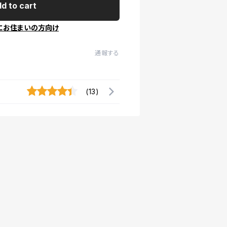
d to cart
にお住まいの方向け
通報する
(13)