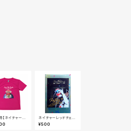
用【ネイチャーレ
ネイチャーレッドチェキ
ave The Earth
①
00
¥500
Tシャツ（ホットピ