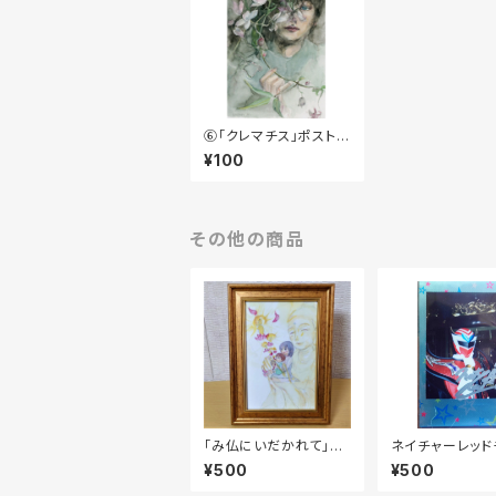
⑥「クレマチス」ポストカ
ード
¥100
その他の商品
「み仏にいだかれて」額
ネイチャーレッド
入りポストカード(おま
②
¥500
¥500
け付き)