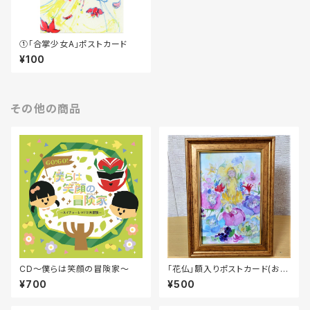
①「合掌少女A」ポストカード
¥100
その他の商品
CD～僕らは笑顔の冒険家〜
「花仏」額入りポストカード(おま
け付き)
¥700
¥500